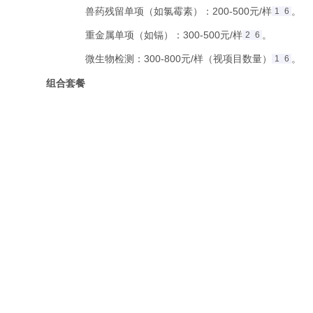
兽药残留单项（如氯霉素）：200-500元/样
。
1
6
重金属单项（如镉）：300-500元/样
。
2
6
微生物检测：300-800元/样（视项目数量）
。
1
6
组合套餐
安全全项检测
‌（兽残+重金属+微生物）：1500-3000
水质基础检测
‌：500-1000元/样（含pH、溶解氧等
附加服务
加急服务：周期缩短50%，费用增加30%-50%
2
6
英文报告：+100元/份
。
6
三、检测周期
常规检测
‌：5-10个工作日（基础项目）
。
1
6
全项检测
‌：7-15个工作日（复杂项目如兽残筛查）
。
3
8
水质检测
‌：3-5个工作日（基础指标）
。
7