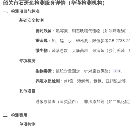
韶关市石斑鱼检测服务详情（华谨检测机构）
一、检测项目与标准
基础安全检测
兽药残留
‌：氯霉素、硝基呋喃代谢物（如呋喃唑酮）、孔
重金属
‌：铅、镉、汞、砷检测，限值参考GB 2733-20
微生物
‌：菌落总数、大肠菌群、致病菌（沙门氏菌、副溶血
专项检测
生物毒素
‌：组胺含量测定（针对腐败风险）
。
3
8
养殖水质检测
‌：pH值、溶解氧、氨氮、亚硝酸盐等，依
其他项目
过敏原筛查（鱼类蛋白）、非法添加剂（如二氧化硫
二、检测费用
单项检测