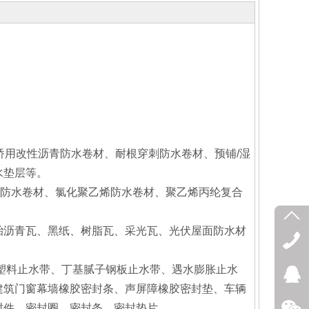
桥用改性沥青防水卷材、耐根穿刺防水卷材、预铺/湿
水垫层等。
乙烯防水卷材、氯化聚乙烯防水卷材、聚乙烯丙纶复合
胎沥青瓦、黑纸、树脂瓦、采光瓦、光伏屋面防水材
）塑料止水带、丁基腻子钢板止水带、遇水膨胀止水
建筑门窗幕墙橡胶密封条、声屏障橡胶密封垫、车辆
封件、密封圈、密封条、密封垫片。