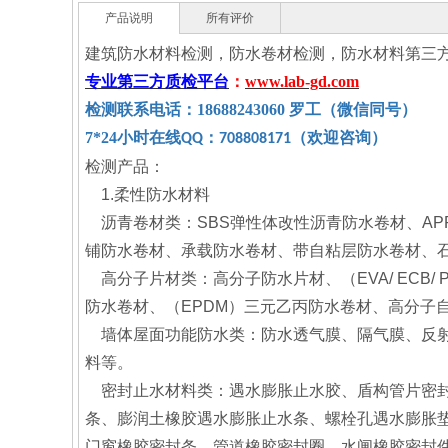
产品说明
所有评价
建筑防水材料检测，防水卷材检测，防水材料第三方
专业第三方质检平台
：
www.lab-gd.com
检测联系电话：
18688243060
罗工（微信同号）
7*24
小时在线
：
（欢迎咨询）
QQ
708808171
检测产品：
1.柔性防水材料
沥青卷材类：SBS弹性体改性沥青防水卷材、AP
铺防水卷材、承载防水卷材、带自粘层防水卷材、
高分子片材类：高分子防水片材、（EVA/ ECB
防水卷材、（EPDM）三元乙丙防水卷材、高分子
墙体屋面功能防水类：防水透气膜、隔气膜、反射
料等。
密封止水材料类：遇水膨胀止水胶、盾构管片密封垫、
条、膨润土橡胶遇水膨胀止水条、螺栓孔遇水膨胀
门窗橡胶密封条、管道橡胶密封圈、水闸橡胶密封