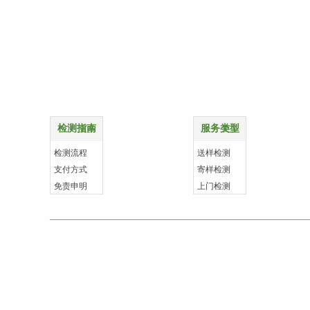
十年经验专业检测
特殊项目上门检测
特殊项目上门检测
购物指南
配送方式
报告权威资质齐全
报告权威资质齐全
检测指南
服务类型
更多
更多
样品送检支持快递
检测流程
送样检测
样品送检支持快递
支付方式
寄样检测
免责申明
上门检测
贴心客服 售后无忧
贴心客服
售后无忧