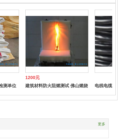
1200元
检测单位
建筑材料防火阻燃测试 佛山燃烧
电线电缆常规检测 佛
性能检测
更多