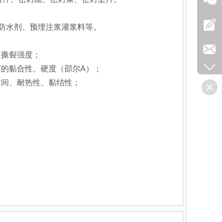
防水剂、预埋注浆灌浆料等。
、撕裂强度；
的黏合性、硬度（邵尔A）；
时间、耐热性、黏结性；