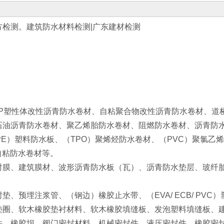
检测。建筑防水材料检测|广东建材检测
P塑性体改性沥青防水卷材、自粘聚合物改性沥青防水卷材、道
石油沥青防水卷材、聚乙烯胎防水卷材、阻燃防水卷材、沥青防
/ PE）塑料防水板、（TPO）聚烯烃防水卷材、（PVC）聚氯
自粘防水卷材等。
膜、建筑膜材、波形沥青防水板（瓦）、沥青防水垫层、玻纤
预埋注浆管、（钢边）橡胶止水带、（EVA/ ECB/ PVC
垫圈、软木橡胶垫衬材料、软木橡胶填缝板、发泡塑料填缝板、
件、橡胶坝、阀门密封材料、机械密封件、液压密封件、橡胶密