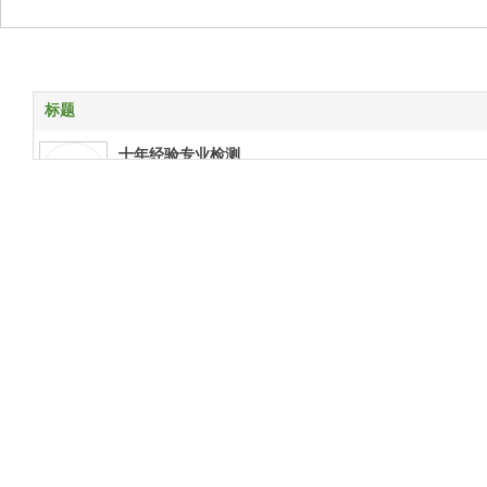
标题
十年经验专业检测
十年经验专业检测
特殊项目上门检测
特殊项目上门检测
报告权威资质齐全
报告权威资质齐全
样品送检支持快递
样品送检支持快递
贴心客服 售后无忧