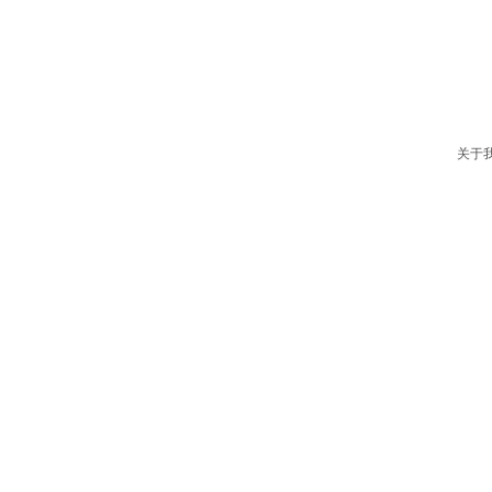
贴心客服
售后无忧
关于