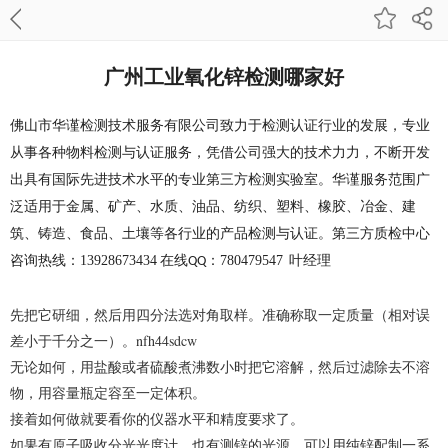
广州工业氧化锌检测哪家好
佛山市华谨检测技术服务有限公司致力于检测认证行业的发展，专业
从事各种物料检测与认证服务，凭借公司强大的技术力力，不断开发
出具有国际先进技术水平的专业第三方检测实验室。华谨服务范围广
泛适用于金属、矿产、水质、油品、纺织、塑料、橡胶、冶金、建
筑、铸造、食品、土壤等各行业的产品检测与认证。
第三方质检中心
咨询热线：
13928673434
在线
：
780479547
叶
经理
QQ
先把它研细，然后用四分法选对角取样。准确称取一定质量（相对误
差小于千分之一）。nfh44sdcw
无论如何，用盐酸或者硫酸煮沸数小时把它溶解，然后过滤除去不溶
物，用容量瓶定容至一定体积。
接着如何做就要看你的仪器水平和精度要求了。
如果有原子吸收分光光度计，也有测锌的光源，可以用纯锌配制一系