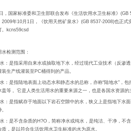
月1日，国家标准委和卫生部联合发布《生活饮用水卫生标准》(GB 5
2009年10月1日，《饮用天然矿泉水》(GB 8537-2008)也
kcns59csd
水检测范围：
：是指采用自来水或抽取地下水，经过现代工业技术（反渗透
灌装生产线灌装至PC桶得到的产品。
：是指陆地表面上动态水和静态水的总称，亦称“陆地水”，包
冰盖等 。它是人类生活用水的重要来源之一，也是各国水资源的
：是指赋存于地面以下岩石空隙中的水，狭义上是指地下水面
种。
：是不含杂质的H?O，简称净水或纯水，是纯洁、干净，不含
杂质，是以符合生活饮用水卫生标准的水为原水。