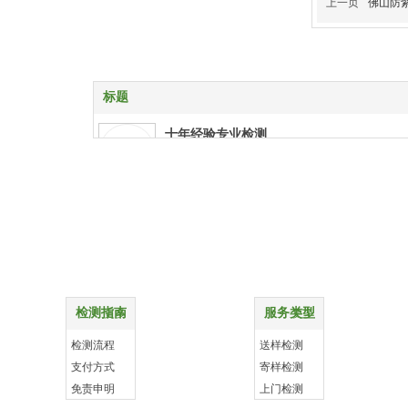
上一页
佛山防
标题
十年经验专业检测
十年经验专业检测
特殊项目上门检测
特殊项目上门检测
购物指南
配送方式
报告权威资质齐全
报告权威资质齐全
检测指南
服务类型
更多
更多
样品送检支持快递
检测流程
送样检测
样品送检支持快递
支付方式
寄样检测
免责申明
上门检测
贴心客服 售后无忧