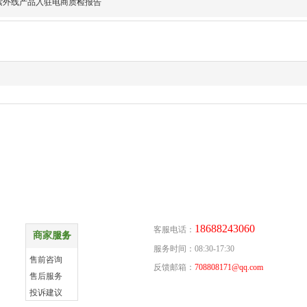
紫外线产品入驻电商质检报告
商家服务
联系方式
18688243060
客服电话：
商家服务
更多
服务时间：08:30-17:30
售前咨询
反馈邮箱：
708808171@qq.com
售后服务
投诉建议