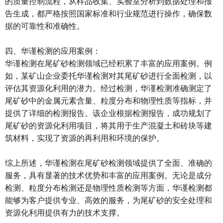
的质量控制流程，从样品收集、实验室分析到数据处理和报
告生成，都严格按照国家标准和行业规范进行操作，确保数
据的可靠性和准确性‌。
‌四、华谨检测的应用案例‌：
华谨检测在尾矿砂检测领域已经积累了丰富的应用案例。例
如，某矿山企业委托华谨检测对其尾矿砂进行全面检测，以
评估其资源化利用的潜力。经过检测，华谨检测准确测定了
尾矿砂中的金属元素含量、粒度分布和物理性质等指标，并
提供了详细的检测报告。该企业根据检测报告，成功规划了
尾矿砂的资源化利用项目，将其用于生产混凝土和砖块等建
筑材料，实现了资源的再利用和环境的保护。
综上所述，华谨检测在尾矿砂检测领域提供了全面、准确的
服务，具有显著的技术优势和丰富的应用案例。无论是成分
检测、粒度分布检测还是物理性质检测等方面，华谨检测都
能够为客户提供专业、高效的服务，为尾矿砂的安全处理和
资源化利用提供有力的技术支撑。