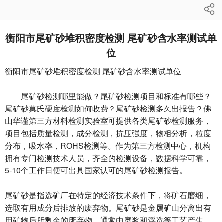
衡阳市尾矿砂堆积密度检测 尾矿砂含水率测试单
位
衡阳市尾矿砂堆积密度检测 尾矿砂含水率测试单位
尾矿砂检测哪里能做？尾矿砂检测项目和标准有哪些？
尾矿砂莫氏硬度检测如何收费？尾矿砂检测多久出报告？佛
山华谨第三方材料检测实验室可提供各类尾矿砂检测服务，
项目包括质量检测，成分检测，抗压强度，物相分析，粒度
分布，吸水率，ROHS检测等。作为第三方检测中心，机构
拥有专门检测技术人员，齐全的检测设备，数据科学可靠，
5-10个工作日便可出具国家认可的尾矿砂检测报告。
尾矿砂是指选矿厂在特定的经济技术条件下，将矿石磨细，
选取有用成分后排放的废弃物‌‌。尾矿砂是金属矿山分离出有
用矿物后所剩余的废弃物，通常由磨浆和浮选等工艺产生。