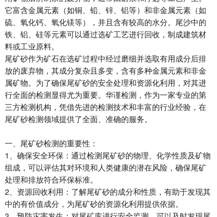
它富含金属元素（如铜、铅、锌、铝等）和非金属元素（如
硫、氧化钙、氧化镁等），并且含有较高的水分。尾沙中的
铁、铝、硅等元素可以通过选矿工艺进行回收，制成建筑材
料或工业原料‌。
尾矿砂作为矿石在选矿过程中经过磨细并选取有用成分后排
放的废弃物，其成分复杂且多变，含有多种金属元素和非金
属矿物。为了确保尾矿砂的安全处理和资源化利用，对其进
行全面的检测显得尤为重要。华谨检测，作为一家专业的第
三方检测机构，凭借先进的检测技术和丰富的行业经验，在
尾矿砂检测领域提供了全面、准确的服务。
‌一、尾矿砂检测的重要性‌：
1、确保安全环保‌：通过检测尾矿砂的物理、化学性质及矿物
组成，可以评估其对环境和人类健康的潜在风险，确保尾矿
处理和排放符合环保标准‌。
‌2、资源回收利用‌：了解尾矿砂的成分和性质，有助于发现其
中的有价值成分，为尾矿砂的资源化利用提供依据。
‌3、预防灾害发生‌：对尾矿库进行安全监测，可以及时发现尾