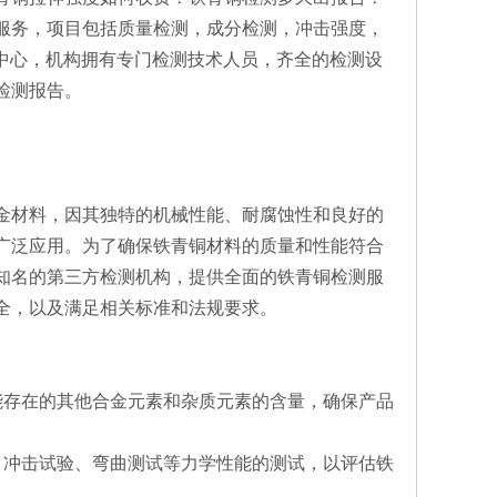
服务，项目包括质量检测，成分检测，冲击强度，
测中心，机构拥有专门检测技术人员，齐全的检测设
检测报告。
金材料，因其独特的机械性能、耐腐蚀性和良好的
广泛应用。为了确保铁青铜材料的质量和性能符合
知名的第三方检测机构，提供全面的铁青铜检测服
全，以及满足相关标准和法规要求。
能存在的其他合金元素和杂质元素的含量，确保产品
、冲击试验、弯曲测试等力学性能的测试，以评估铁