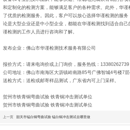
和定制化的检测方案，能够满足客户的各种需求。此外，华谨
了优质的检测服务。因此，客户可以放心选择华谨检测的服务
论是大型企业还是中小型企业，都能在华谨检测找到适合自己
谨检测的工作人员进行咨询和了解。
发布企业：佛山市华谨检测技术服务有限公司
报价方式：请来电询价或上门询价，服务热线：13380262739 / 180
公司地址：佛山市南海区大沥镇岭南路85号广佛智城4号楼7层4
送检方式：送检或邮寄样品测试，广东省内可上门采样。
贺州市铁青铜弯曲试验 铁青铜冲击测试单位
贺州市铁青铜弯曲试验 铁青铜冲击测试单位
上一页
韶关市锰白铜弯曲试验 锰白铜冲击测试去哪里做