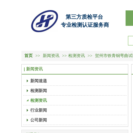
第三方质检平台
专业检测认证服务商
首页
>>
新闻资讯
>>
检测资讯
>>
贺州市铁青铜弯曲试
新闻资讯
新闻速递
检测新闻
检测资讯
行业新闻
公司新闻