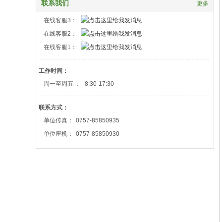
联系我们
更多
在线客服3：
在线客服2：
在线客服1：
工作时间：
周一至周五 ：
8:30-17:30
联系方式：
单位传真：
0757-85850935
单位座机：
0757-85850930