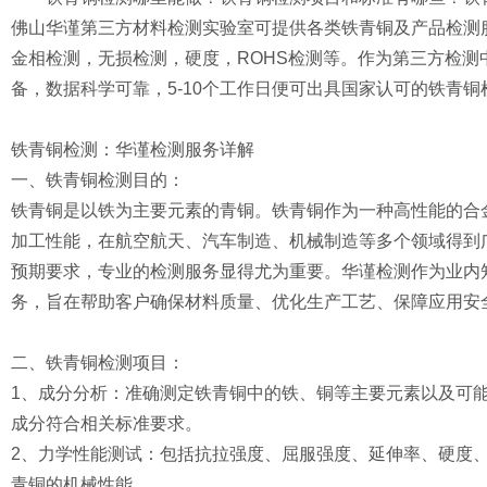
佛山华谨第三方材料检测实验室可提供各类铁青铜及产品检测
金相检测，无损检测，硬度，ROHS检测等。作为第三方检
备，数据科学可靠，5-10个工作日便可出具国家认可的铁青铜
铁青铜检测：华谨检测服务详解
一、铁青铜检测目的：
铁青铜是以铁为主要元素的青铜。铁青铜作为一种高性能的合
加工性能，在航空航天、汽车制造、机械制造等多个领域得到
预期要求，专业的检测服务显得尤为重要。华谨检测作为业内
务，旨在帮助客户确保材料质量、优化生产工艺、保障应用安
二、铁青铜检测项目：
1、成分分析：准确测定铁青铜中的铁、铜等主要元素以及可
成分符合相关标准要求。
2、力学性能测试：包括抗拉强度、屈服强度、延伸率、硬度
青铜的机械性能。