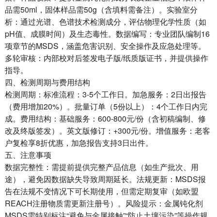
品需50ml，固体样品需50g（含填料需备注）。‌实验室分
析‌：通过光谱、色谱技术检测成分，评估物理化学性质（如
pH值、成膜时间）及生态毒性。‌数据编写‌：专业团队编制16
项章节的MSDS，涵盖危害识别、安全操作及应急处理等。‌
多轮审核‌：内部校对后签发电子版/纸质版证书，并提供操作
指导。
四、检测周期与费用结构
‌检测周期‌：标准流程：3-5个工作日。加急服务：2日出报告
（费用增加20%）。批量订单（5份以上）：4个工作日内完
成。‌费用结构‌：基础服务：600-800元/份（含初稿编制、修
改及终版签发）。英文版修订：+300元/份。增值服务：老客
户复检享8折优惠，加急报告支持3日出件。
五、注意事项
‌数据完整性‌：需提前提供完整产品信息（如生产批次、用
途），避免因数据缺失导致周期延长。‌法规更新‌：MSDS报
告在法规不变情况下可长期使用，但需定期复审（如欧盟
REACH注册物质需更新注册号）。‌风险提示‌：金属钝化剂
MSDS需特别标注“避免与金属接触”“防止土壤污染”等操作规