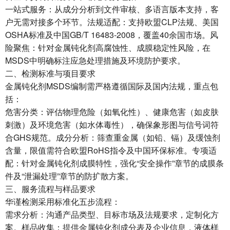
‌一站式服务‌：从成分分析到文件审核、多语言版本支持，客
户无需对接多个环节。‌法规适配‌：支持欧盟CLP法规、美国
OSHA标准及中国GB/T 16483-2008，覆盖40余国市场。‌风
险聚焦‌：针对金属钝化剂高腐蚀性、成膜稳定性风险，在
MSDS中明确标注应急处理措施及环境防护要求。
二、检测标准与项目要求
金属钝化剂MSDS编制需严格遵循国际及国内法规，重点包
括：
‌危害分类‌：评估物理危险（如氧化性）、健康危害（如皮肤
刺激）及环境危害（如水体毒性），确保象形图与信号词符
合GHS规范。‌成分分析‌：筛查重金属（如铅、镉）及缓蚀剂
含量，限值需符合欧盟RoHS指令及中国环保标准。‌专项适
配‌：针对金属钝化剂成膜特性，强化“安全操作”章节的成膜条
件及“泄漏处理”章节的防扩散方案。
三、服务流程与样品要求
华谨检测采用标准化五步流程：
‌需求分析‌：沟通产品类型、目标市场及法规要求，定制化方
案。‌样品收集‌：提供金属钝化剂成分表及企业信息，液体样