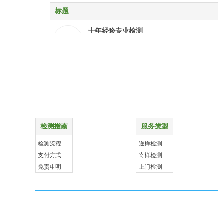
标题
十年经验专业检测
十年经验专业检测
特殊项目上门检测
特殊项目上门检测
购物指南
配送方式
报告权威资质齐全
报告权威资质齐全
检测指南
服务类型
更多
更多
样品送检支持快递
检测流程
送样检测
样品送检支持快递
支付方式
寄样检测
免责申明
上门检测
贴心客服 售后无忧
贴心客服
售后无忧