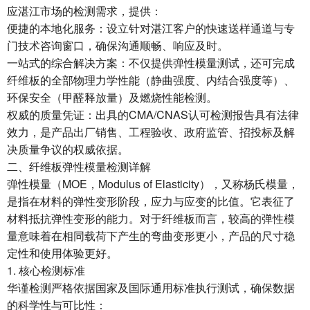
应湛江市场的检测需求，提供：
便捷的本地化服务：设立针对湛江客户的快速送样通道与专
门技术咨询窗口，确保沟通顺畅、响应及时。
一站式的综合解决方案：不仅提供弹性模量测试，还可完成
纤维板的全部物理力学性能（静曲强度、内结合强度等）、
环保安全（甲醛释放量）及燃烧性能检测。
权威的质量凭证：出具的CMA/CNAS认可检测报告具有法律
效力，是产品出厂销售、工程验收、政府监管、招投标及解
决质量争议的权威依据。
二、纤维板弹性模量检测详解
弹性模量（MOE，Modulus of Elasticity），又称杨氏模量，
是指在材料的弹性变形阶段，应力与应变的比值。它表征了
材料抵抗弹性变形的能力。对于纤维板而言，较高的弹性模
量意味着在相同载荷下产生的弯曲变形更小，产品的尺寸稳
定性和使用体验更好。
1. 核心检测标准
华谨检测严格依据国家及国际通用标准执行测试，确保数据
的科学性与可比性：