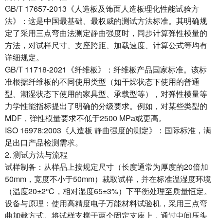
GB/T 17657-2013《人造板及饰面人造板理化性能试验方
法》：这是中国最基础、最权威的测试方法标准。其明确规
定了采用三点弯曲法测定静曲强度时，同步计算弹性模量的
方法，对试样尺寸、支座跨距、加载速度、计算公式等均有
详细规定。
GB/T 11718-2021《纤维板》：纤维板产品国家标准。该标
准根据纤维板的不同使用类型（如干燥状态下使用的普通
型、潮湿状态下使用的家具型、承载型等），对弹性模量等
力学性能指标提出了明确的分级要求。例如，对某些类型的
MDF，弹性模量要求不低于2500 MPa或更高。
ISO 16978:2003《人造板 静曲强度的测定》：国际标准，满
足出口产品检测需求。
2. 测试方法与流程
试样制备：从样品上按规定尺寸（长度通常为厚度的20倍加
50mm，宽度不小于50mm）裁取试样，并在标准温湿度环境
（温度20±2℃，相对湿度65±3%）下平衡处理至质量恒定。
设备与原理：使用高精度电子万能材料试验机，采用三点弯
曲加载方式。将试样支撑于两个固定支座上，通过中间压头