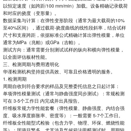
以恒定速度（如跨距/100 mm/min）加载。设备精确记录载荷
和对应的挠度（变形量）。
数据采集与计算：在弹性变形阶段（通常为最大载荷的10%
至40%区间），通过载荷-挠度曲线的线性段斜率，结合试样
尺寸和支座跨距，依据标准公式精确计算出弹性模量，单位
通常为MPa（兆帕）或GPa（吉帕）。
测试方向：通常需要分别测试试样的纵向和横向弹性模量，
以全面评估板材性能。
三、检测周期与费用透明化
华谨检测机构坚持提供高效、可靠且价格透明的服务。
1. 检测周期
周期自收到符合要求的样品及完整委托信息之日起计算：
单项弹性模量测试（通常与静曲强度同步测试）：常规检测
可在 3-5个工作日 内完成并出具报告。
纤维板常规力学性能套餐（弹性模量、静曲强度、内结合强
度、吸水厚度膨胀率、密度等）：一般需要 5-7个工作日。
纤维板全性能型式检验（包含力学、物理、环保、燃烧性能
等）：因项目繁多，尤其涉及气候箱法甲醛测试时，周期较