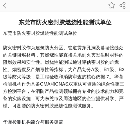
东莞市防火密封胶燃烧性能测试单位
东莞市防火密封胶燃烧性能测试单位
防火密封胶作为建筑防火分区、管道贯穿孔洞及幕墙接缝处
的关键阻燃材料，其燃烧性能直接关系到火灾发生时材料的
阻燃效果和安全性。燃烧性能测试通过评估密封胶的难燃
性、烟密度及产烟毒性等指标，为产品划分A级、B1级、B2
级等防火等级，是工程验收和消防审查的核心依据-7。华谨
检测机构作为具备CMA和CNAS双重认可资质的综合性第三
方检测平台，在消防产品检测领域拥有专业的技术能力和完
备的实验设施，可为东莞市及周边地区的企业提供科学、严
谨、可溯源的防火密封胶燃烧性能测试服务。
华谨检测机构简介与服务覆盖