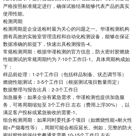
严格按照标准规定进行，确保试验结果能够代表产品的真实
使用性能。
检测周期
检测周期是企业送检时最为关心的问题之一。华谨检测机构
拥有高效的实验室管理流程和自动化检测设备，能够在保证
数据准确的前提下，快速出具检测报告-4。
常规检测周期：根据华谨检测的官方信息，防火密封胶燃烧
性能测试的常规周期约为 7-10个工作日-1。具体周期构成如
下：
样品前处理：1-2个工作日（包括样品制备、状态调节等）
燃烧性能测试：3-5个工作日（根据测试项目数量而定）
数据整理与报告出具：2-3个工作日
加急服务：如果企业有紧急需求，华谨检测也提供加急服
务，可将周期缩短至 3个工作日 左右（费用上浮30%），以
满足客户投标或紧急验收的需要-1。
组合检测周期：如果同时委托多个项目（如燃烧性能+耐火性
能+产烟毒性等），周期可能会相应延长。例如，完整的防火
密封胶性能评估套餐通常需要 10-15个工作日 左右。