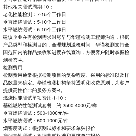
其他相关测试周期-10：
老化性能检测：7-15个工作日
垂直燃烧测试：5-10个工作日
水平燃烧测试：5-10个工作日
建议企业在有检测需求时尽早与华谨检测工程师沟通，根据
产品类型和检测目的，合理规划送检时间。华谨检测支持全
国范围内的样品接收和进度在线查询，方便客户随时掌握检
测状态-4。
检测费用
检测费用通常根据检测项目的复杂程度、采用的标准以及样
品数量来确定。华谨检测机构坚持透明化收费原则，为客户
提供高性价比的服务方案-4。
燃烧性能测试单项费用-1-10：
基础燃烧性能测试套餐：约 2500-4000元/样
垂直燃烧测试：500-1000元/件
水平燃烧测试：500-1000元/件
烟密度测试：根据测试标准和要求单独报价
产烟毒性测试：根据测试标准和要求单独报价