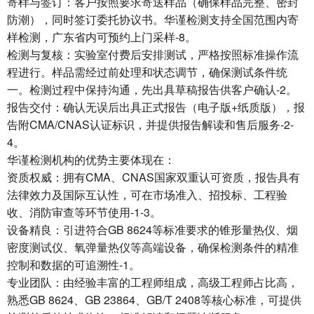
寄样与签订：客户按照要求寄送样品（确保样品完整、密封
防潮），同时签订委托协议书。华谨检测支持全国范围内寄
样检测，广东省内可预约上门采样-8。
检测与复核：实验室付费后安排测试，严格按照标准操作流
程进行。样品需经过前处理和状态调节，确保测试条件统
一。检测过程中保持沟通，先出具草稿报告供客户确认-2。
报告交付：确认无误后出具正式报告（电子版+纸质版），报
告附CMA/CNAS认证标识，并提供报告解读和售后服务-2-
4。
华谨检测机构的优势主要体现在：
资质权威：拥有CMA、CNAS国家双重认可资质，报告具有
法律效力及国际互认性，可在市场准入、招投标、工程验
收、消防审查等环节使用-1-3。
设备精良：引进符合GB 8624等标准要求的锥形量热仪、烟
密度测试仪、氧弹量热仪等高端设备，确保检测条件的精准
控制和数据的可追溯性-1。
专业团队：由经验丰富的工程师组成，高级工程师占比高，
熟悉GB 8624、GB 23864、GB/T 2408等核心标准，可提供