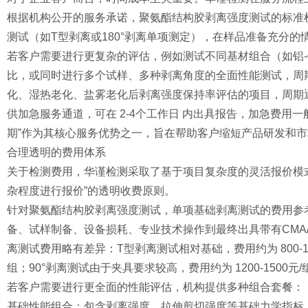
根据机构公开的服务承诺，聚氨酯结构胶剥离强度测试的标准检
测试（如T型剥离或180°剥离单项测定），在样品准备充分的情
若客户需要进行更复杂的评估，例如测试不同基材组合（如铝-
比，或同时进行多个试样、多种剥离角度的全面性能测试，周期
化、湿热老化、盐雾老化后剥离强度保持率评估的项目，周期通常
供加急服务通道，可在 2-4个工作日 内出具报告，加急费用一般
期”作为其核心服务优势之一，旨在帮助客户缩短产品研发和
合理透明的费用体系
关于检测费用，华谨检测采取了基于项目复杂度的灵活报价模
杂程度进行报价”的透明收费原则。
针对聚氨酯结构胶剥离强度测试，单项基础剥离测试的费用参考范围
备、试样制备、设备损耗、专业技术操作到最终出具带有CMA
离测试费用略有差异：T型剥离测试相对基础，费用约为 800-1000
组；90°剥离测试由于夹具要求较高，费用约为 1200-1500元/
若客户需要进行更全面的性能评估，机构提供多种组合套餐：
基础性能组合：包含剥离强度、拉伸剪切强度等基础力学指标，费用约