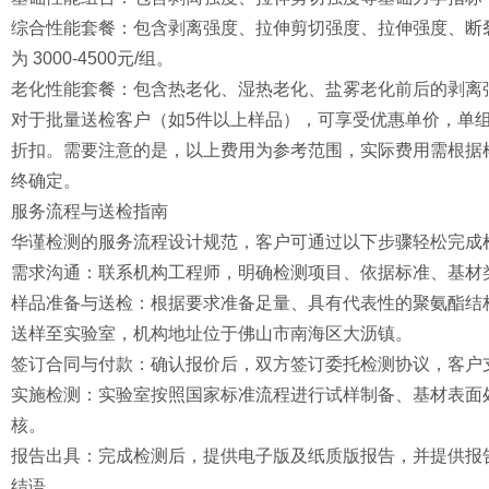
综合性能套餐：包含剥离强度、拉伸剪切强度、拉伸强度、断
为 3000-4500元/组。
老化性能套餐：包含热老化、湿热老化、盐雾老化前后的剥离强度保
对于批量送检客户（如5件以上样品），可享受优惠单价，单组费
折扣。需要注意的是，以上费用为参考范围，实际费用需根据
终确定。
服务流程与送检指南
华谨检测的服务流程设计规范，客户可通过以下步骤轻松完成
需求沟通：联系机构工程师，明确检测项目、依据标准、基材
样品准备与送检：根据要求准备足量、具有代表性的聚氨酯结
送样至实验室，机构地址位于佛山市南海区大沥镇。
签订合同与付款：确认报价后，双方签订委托检测协议，客户
实施检测：实验室按照国家标准流程进行试样制备、基材表面
核。
报告出具：完成检测后，提供电子版及纸质版报告，并提供报
结语