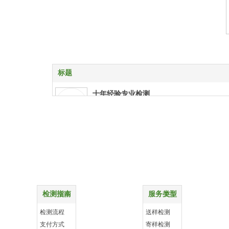
标题
十年经验专业检测
十年经验专业检测
特殊项目上门检测
特殊项目上门检测
购物指南
配送方式
报告权威资质齐全
报告权威资质齐全
检测指南
服务类型
更多
更多
样品送检支持快递
检测流程
送样检测
样品送检支持快递
支付方式
寄样检测