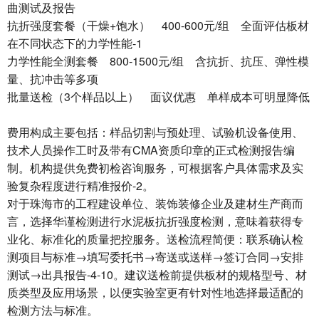
曲测试及报告
抗折强度套餐（干燥+饱水） 400-600元/组 全面评估板材
在不同状态下的力学性能-1
力学性能全测套餐 800-1500元/组 含抗折、抗压、弹性模
量、抗冲击等多项
批量送检（3个样品以上） 面议优惠 单样成本可明显降低
费用构成主要包括：样品切割与预处理、试验机设备使用、
技术人员操作工时及带有CMA资质印章的正式检测报告编
制。机构提供免费初检咨询服务，可根据客户具体需求及实
验复杂程度进行精准报价-2。
对于珠海市的工程建设单位、装饰装修企业及建材生产商而
言，选择华谨检测进行水泥板抗折强度检测，意味着获得专
业化、标准化的质量把控服务。送检流程简便：联系确认检
测项目与标准→填写委托书→寄送或送样→签订合同→安排
测试→出具报告-4-10。建议送检前提供板材的规格型号、材
质类型及应用场景，以便实验室更有针对性地选择最适配的
检测方法与标准。