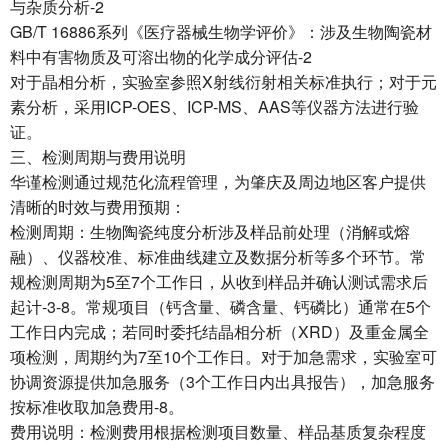
与杂质分析-2
GB/T 16886系列《医疗器械生物学评价》：涉及生物陶瓷材
料中有害物质及可溶出物的化学成分评估-2
对于晶相分析，实验室参照X射线衍射相关标准执行；对于元
素分析，采用ICP-OES、ICP-MS、AAS等仪器方法进行验
证。
三、检测周期与费用说明
华谨检测通过规范化流程管理，为肇庆及周边地区客户提供
清晰的时效与费用预期：
检测周期：生物陶瓷纯度分析涉及样品前处理（消解或熔
融）、仪器校准、标准曲线建立及数据分析等多个环节。常
规检测周期为5至7个工作日，从收到样品并确认测试需求后
起计-3-8。常规项目（钙含量、磷含量、钙磷比）通常在5个
工作日内完成；若同时委托结晶相分析（XRD）及重金属全
项检测，周期约为7至10个工作日。对于加急需求，实验室可
协调资源提供加急服务（3个工作日内出具报告），加急服务
按标准收取加急费用-8。
费用说明：检测费用根据检测项目数量、样品基质复杂程度