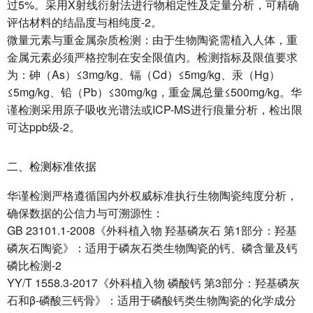
过5%。采用X射线衍射法进行物相定性及定量分析，可精确
评估材料的结晶度与相纯度-2。
微量元素与重金属杂质检测：由于生物陶瓷需植入人体，重
金属元素必须严格控制在安全限值内。检测指标及限值要求
为：砷（As）≤3mg/kg、镉（Cd）≤5mg/kg、汞（Hg）
≤5mg/kg、铅（Pb）≤30mg/kg，重金属总量≤500mg/kg。华
谨检测采用原子吸收光谱法或ICP-MS进行痕量分析，检出限
可达ppb级-2。
二、检测标准依据
华谨检测严格遵循国内外权威标准执行生物陶瓷纯度分析，
确保数据的公信力与可溯源性：
GB 23101.1-2008《外科植入物 羟基磷灰石 第1部分：羟基
磷灰石陶瓷》：适用于磷灰石类生物陶瓷的钙、磷含量及钙
磷比检测-2
YY/T 1558.3-2017《外科植入物 磷酸钙 第3部分：羟基磷灰
石和β-磷酸三钙骨》：适用于磷酸钙类生物陶瓷的化学成分