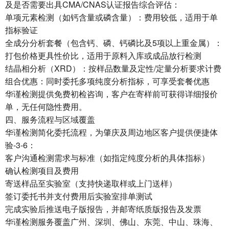
及是否需要出具CMA/CNAS认证报告综合评估：
单项元素检测（如钙含量或磷含量）：费用较低，适用于单
指标验证
全成分分析套餐（包含钙、磷、钙磷比及5项以上重金属）：
打包价格更具性价比，适用于原料入库或成品放行检测
结晶相分析（XRD）：按样品数量及定性/定量分析要求计费
组合优惠：同时委托多项纯度分析指标，可享受套餐优惠
华谨检测提供免费初检咨询，客户在寄样前可获得详细报价
单，无任何隐性费用。
四、服务流程与区域覆盖
华谨检测简化委托流程，为肇庆及周边地区客户提供便捷体
验-3-6：
客户沟通检测需求与标准（如指定纯度分析的具体指标）
确认检测项目及费用
寄送样品至实验室（支持快递取样或上门送样）
签订委托书并支付费用后实验室排单测试
完成实验后推送电子版报告，并邮寄纸质版报告及发票
华谨检测服务覆盖广州、深圳、佛山、东莞、中山、珠海、