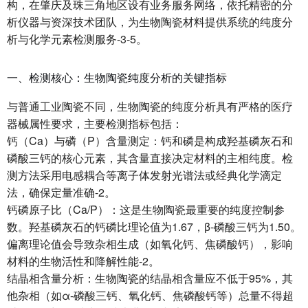
构，在肇庆及珠三角地区设有业务服务网络，依托精密的分
析仪器与资深技术团队，为生物陶瓷材料提供系统的纯度分
析与化学元素检测服务-3-5。
一、检测核心：生物陶瓷纯度分析的关键指标
与普通工业陶瓷不同，生物陶瓷的纯度分析具有严格的医疗
器械属性要求，主要检测指标包括：
钙（Ca）与磷（P）含量测定：钙和磷是构成羟基磷灰石和
磷酸三钙的核心元素，其含量直接决定材料的主相纯度。检
测方法采用电感耦合等离子体发射光谱法或经典化学滴定
法，确保定量准确-2。
钙磷原子比（Ca/P）：这是生物陶瓷最重要的纯度控制参
数。羟基磷灰石的钙磷比理论值为1.67，β-磷酸三钙为1.50。
偏离理论值会导致杂相生成（如氧化钙、焦磷酸钙），影响
材料的生物活性和降解性能-2。
结晶相含量分析：生物陶瓷的结晶相含量应不低于95%，其
他杂相（如α-磷酸三钙、氧化钙、焦磷酸钙等）总量不得超