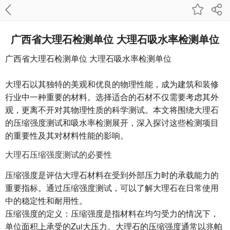
广西省大理石检测单位 大理石吸水率检测单位
广西省大理石检测单位 大理石吸水率检测单位
大理石以其独特的美观和优良的物理性能，成为建筑和装修
行业中一种重要的材料。选择适合的石材不仅需要考虑其外
观，更离不开对其物理性质的科学测试。本文将围绕大理石
的压缩强度测试和吸水率检测展开，深入探讨这些检测项目
的重要性及其对材料性能的影响。
大理石压缩强度测试的必要性
压缩强度是评估大理石材料在受到外部压力时的承载能力的
重要指标。通过压缩强度测试，可以了解大理石在日常使用
中的稳定性和耐用性。
压缩强度的定义：压缩强度是指材料在均匀受力的情况下，
单位面积上承受的Zui大压力。大理石的压缩强度通常以兆帕