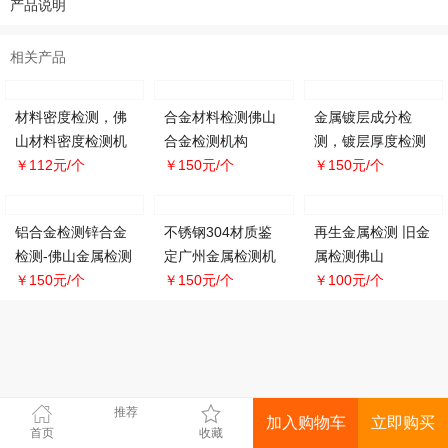
产品说明
相关产品
材料密度检测，佛
合金材料检测佛山
金属镀层成分检
山材料密度检测机
合金检测机构
测，镀层厚度检测
构
￥112元/个
￥150元/个
￥150元/个
铝合金检测锌合金
不锈钢304材质鉴
再生金属检测 旧金
检测-佛山金属检测
定广州金属检测机
属检测佛山
机构
￥150元/个
构
￥150元/个
￥100元/个
推荐
加入购物车
立即购买
首页
收藏