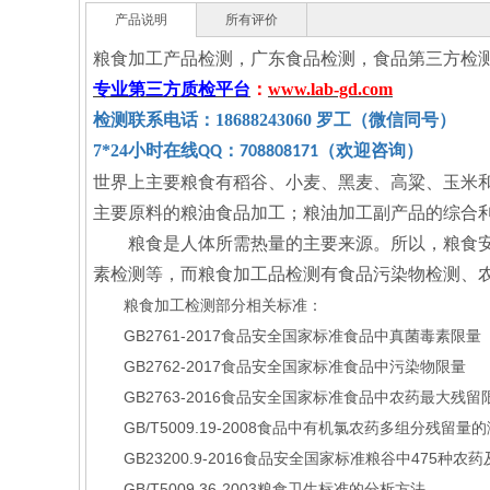
产品说明
所有评价
粮食加工产品检测，广东食品检测，食品第三方检测
专业第三方质检平台
：
www.lab-gd.com
检测联系电话：18688243060 罗工（微信同号）
7*24小时在线
：
（欢迎咨询）
QQ
708808171
世界上主要粮食有稻谷、小麦、黑麦、高粱、玉米
主要原料的粮油食品加工；粮油加工副产品的综合
粮食是人体所需热量的主要来源。所以，粮食安全
素检测等，而粮食加工品检测有食品污染物检测、
粮食加工检测部分相关标准：
GB2761-2017食品安全国家标准食品中真菌毒素限量
GB2762-2017食品安全国家标准食品中污染物限量
GB2763-2016食品安全国家标准食品中农药最大残留
GB/T5009.19-2008食品中有机氯农药多组分残留量
GB23200.9-2016食品安全国家标准粮谷中475种
GB/T5009.36-2003粮食卫生标准的分析方法