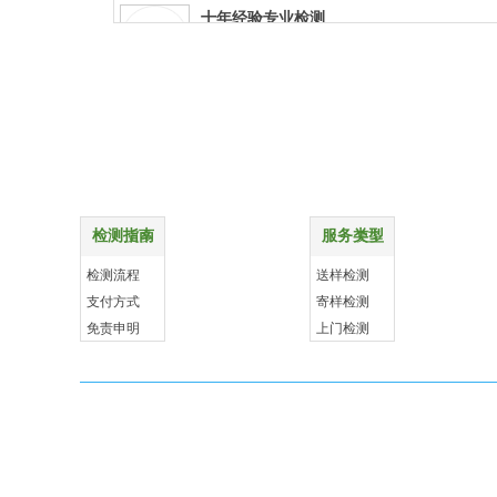
十年经验专业检测
十年经验专业检测
特殊项目上门检测
特殊项目上门检测
购物指南
配送方式
报告权威资质齐全
报告权威资质齐全
检测指南
服务类型
更多
更多
样品送检支持快递
检测流程
送样检测
样品送检支持快递
支付方式
寄样检测
免责申明
上门检测
贴心客服 售后无忧
贴心客服
售后无忧