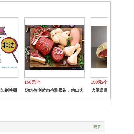
150元/个
150元/个
添加剂检测
鸡肉检测猪肉检测报告，佛山肉
火腿质量检测火腿质检
类检测
更多